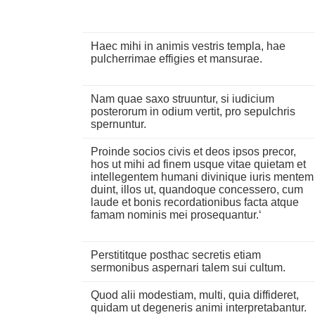
Haec mihi in animis vestris templa, hae
pulcherrimae effigies et mansurae.
Nam quae saxo struuntur, si iudicium
posterorum in odium vertit, pro sepulchris
spernuntur.
Proinde socios civis et deos ipsos precor,
hos ut mihi ad finem usque vitae quietam et
intellegentem humani divinique iuris mentem
duint, illos ut, quandoque concessero, cum
laude et bonis recordationibus facta atque
famam nominis mei prosequantur.‘
Perstititque posthac secretis etiam
sermonibus aspernari talem sui cultum.
Quod alii modestiam, multi, quia diffideret,
quidam ut degeneris animi interpretabantur.