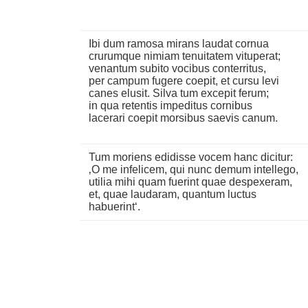
Ibi dum ramosa mirans laudat cornua
crurumque nimiam tenuitatem vituperat;
venantum subito vocibus conterritus,
per campum fugere coepit, et cursu levi
canes elusit. Silva tum excepit ferum;
in qua retentis impeditus cornibus
lacerari coepit morsibus saevis canum.
Tum moriens edidisse vocem hanc dicitur:
‚O me infelicem, qui nunc demum intellego,
utilia mihi quam fuerint quae despexeram,
et, quae laudaram, quantum luctus
habuerint‘.