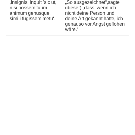
‚Insignis‘ inquit ’sic ut,
„So ausgezeichnet“,sagte
nisi nossem tuum
(dieser) „dass, wenn ich
animum genusque,
nicht deine Person und
simili fugissem metu‘.
deine Art gekannt hätte, ich
genauso vor Angst geflohen
wäre.“