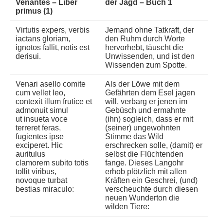
Venantes – Liber
der Jagd – Buch 1
primus (1)
Virtutis expers, verbis
Jemand ohne Tatkraft, der
iactans gloriam,
den Ruhm durch Worte
ignotos fallit, notis est
hervorhebt, täuscht die
derisui.
Unwissenden, und ist den
Wissenden zum Spotte.
Venari asello comite
Als der Löwe mit dem
cum vellet leo,
Gefährten dem Esel jagen
contexit illum frutice et
will, verbarg er jenen im
admonuit simul
Gebüsch und ermahnte
ut insueta voce
(ihn) sogleich, dass er mit
terreret feras,
(seiner) ungewohnten
fugientes ipse
Stimme das Wild
exciperet. Hic
erschrecken solle, (damit) er
auritulus
selbst die Flüchtenden
clamorem subito totis
fange. Dieses Langohr
tollit viribus,
erhob plötzlich mit allen
novoque turbat
Kräften ein Geschrei, (und)
bestias miraculo:
verscheuchte durch diesen
neuen Wunderton die
wilden Tiere: