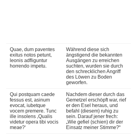
Quae, dum paventes
Während diese sich
exitus notos petunt,
ängstigend die bekannten
leonis adfliguntur
Ausgängen zu erreichen
horrendo impetu.
suchten, wurden sie durch
den schrecklichen Angriff
des Löwen zu Boden
geworfen.
Qui postquam caede
Nachdem dieser durch das
fessus est, asinum
Gemetzel erschöpft war, rief
evocat, iubetque
er den Esel heraus, und
vocem premere. Tunc
befahl (diesem) ruhig zu
ille insolens ‚Qualis
sein. Darauf jener frech:
videtur opera tibi vocis
„Wie gefiel (schien) dir der
meae?‘
Einsatz meiner Stimme?“