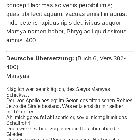
concepit lacrimas ac venis perbibit imis;
quas ubi fecit aquam, vacuas emisit in auras.
inde petens rapidus ripis declivibus aequor
Marsya nomen habet, Phrygiae liquidissimus
amnis. 400
Deutsche Übersetzung:
(Buch 6, Vers 382-
400)
Marsyas
Kläglich war, sehr kläglich, des Satyrs Marsyas
Schicksal,
Der, von Apollo besiegt im Getön des tritonischen Rohres,
Jetzo die Strafe bestand. Was entziehst du mir selber
mich? rief er.
Ah, mich gereut’s! ah! schrie er, soviel nicht gilt mir das
Schallrohr!
Doch wie er schrie, zog jener die Haut ihm über die
Glieder;
Und nichts war, als Wunde, zu schaun. Blut rieselte