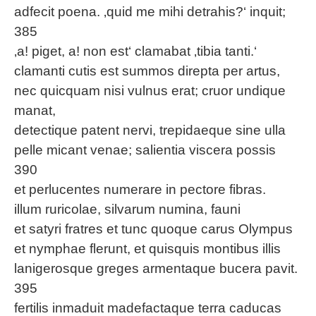
adfecit poena. ‚quid me mihi detrahis?‘ inquit;
385
‚a! piget, a! non est‘ clamabat ‚tibia tanti.‘
clamanti cutis est summos direpta per artus,
nec quicquam nisi vulnus erat; cruor undique
manat,
detectique patent nervi, trepidaeque sine ulla
pelle micant venae; salientia viscera possis
390
et perlucentes numerare in pectore fibras.
illum ruricolae, silvarum numina, fauni
et satyri fratres et tunc quoque carus Olympus
et nymphae flerunt, et quisquis montibus illis
lanigerosque greges armentaque bucera pavit.
395
fertilis inmaduit madefactaque terra caducas