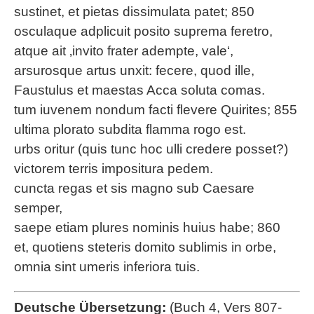
sustinet, et pietas dissimulata patet; 850
osculaque adplicuit posito suprema feretro,
atque ait ‚invito frater adempte, vale‘,
arsurosque artus unxit: fecere, quod ille,
Faustulus et maestas Acca soluta comas.
tum iuvenem nondum facti flevere Quirites; 855
ultima plorato subdita flamma rogo est.
urbs oritur (quis tunc hoc ulli credere posset?)
victorem terris impositura pedem.
cuncta regas et sis magno sub Caesare
semper,
saepe etiam plures nominis huius habe; 860
et, quotiens steteris domito sublimis in orbe,
omnia sint umeris inferiora tuis.
Deutsche Übersetzung:
(Buch 4, Vers 807-