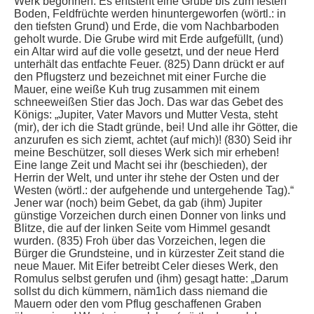
Werk begonnen. Es entsteht eine Grube bis zum festen
Boden, Feldfrüchte werden hinuntergeworfen (wörtl.: in
den tiefsten Grund) und Erde, die vom Nachbarboden
geholt wurde. Die Grube wird mit Erde aufgefüllt, (und)
ein Altar wird auf die volle gesetzt, und der neue Herd
unterhält das entfachte Feuer. (825) Dann drückt er auf
den Pflugsterz und bezeichnet mit einer Furche die
Mauer, eine weiße Kuh trug zusammen mit einem
schneeweißen Stier das Joch. Das war das Gebet des
Königs: „Jupiter, Vater Mavors und Mutter Vesta, steht
(mir), der ich die Stadt gründe, bei! Und alle ihr Götter, die
anzurufen es sich ziemt, achtet (auf mich)! (830) Seid ihr
meine Beschützer, soll dieses Werk sich mir erheben!
Eine lange Zeit und Macht sei ihr (beschieden), der
Herrin der Welt, und unter ihr stehe der Osten und der
Westen (wörtl.: der aufgehende und untergehende Tag).“
Jener war (noch) beim Gebet, da gab (ihm) Jupiter
günstige Vorzeichen durch einen Donner von links und
Blitze, die auf der linken Seite vom Himmel gesandt
wurden. (835) Froh über das Vorzeichen, legen die
Bürger die Grundsteine, und in kürzester Zeit stand die
neue Mauer. Mit Eifer betreibt Celer dieses Werk, den
Romulus selbst gerufen und (ihm) gesagt hatte: „Darum
sollst du dich kümmern, näm1ich dass niemand die
Mauern oder den vom Pflug geschaffenen Graben