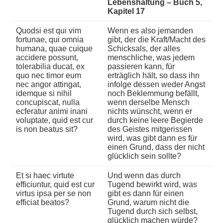
Lebenshaltung – Buch 5,
Kapitel 17
Quodsi est qui vim
Wenn es also jemanden
fortunae, qui omnia
gibt, der die Kraft/Macht des
humana, quae cuique
Schicksals, der alles
accidere possunt,
menschliche, was jedem
tolerabilia ducat, ex
passieren kann, für
quo nec timor eum
erträglich hält, so dass ihn
nec angor attingat,
infolge dessen weder Angst
idemque si nihil
noch Beklemmung befällt,
concupiscat, nulla
wenn derselbe Mensch
ecferatur animi inani
nichts wünscht, wenn er
voluptate, quid est cur
durch keine leere Begierde
is non beatus sit?
des Geistes mitgerissen
wird, was gibt dann es für
einen Grund, dass der nicht
glücklich sein sollte?
Et si haec virtute
Und wenn das durch
efficiuntur, quid est cur
Tugend bewirkt wird, was
virtus ipsa per se non
gibt es dann für einen
efficiat beatos?
Grund, warum nicht die
Tugend durch sich selbst,
glücklich machen würde?