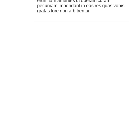
erunt tam amentes ut operam curam
pecuniam impendant in eas res quas vobis
gratas fore non arbitrentur.