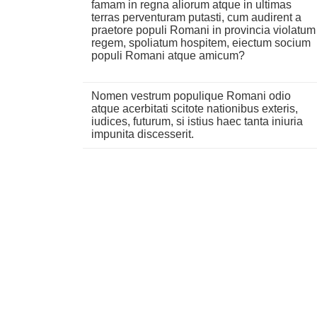
famam in regna aliorum atque in ultimas
terras perventuram putasti, cum audirent a
praetore populi Romani in provincia violatum
regem, spoliatum hospitem, eiectum socium
populi Romani atque amicum?
Nomen vestrum populique Romani odio
atque acerbitati scitote nationibus exteris,
iudices, futurum, si istius haec tanta iniuria
impunita discesserit.