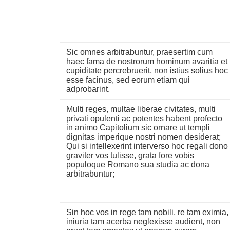
Sic omnes arbitrabuntur, praesertim cum
haec fama de nostrorum hominum avaritia et
cupiditate percrebruerit, non istius solius hoc
esse facinus, sed eorum etiam qui
adprobarint.
Multi reges, multae liberae civitates, multi
privati opulenti ac potentes habent profecto
in animo Capitolium sic ornare ut templi
dignitas imperique nostri nomen desiderat;
Qui si intellexerint interverso hoc regali dono
graviter vos tulisse, grata fore vobis
populoque Romano sua studia ac dona
arbitrabuntur;
Sin hoc vos in rege tam nobili, re tam eximia,
iniuria tam acerba neglexisse audient, non