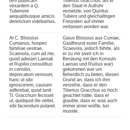
rem publicam
Tiberius Gracchus, als er
vexantem a Q.
den Staat in Aufruhr
Tuberone
versetzte, von Quintus
aequalibusque amicis
Tubero und gleichaltrigen
derelictum videbamus.
Freunden auf immer
verlassen worden war.
At C. Blossius
Gaius Blossius aus Cumae,
Cumanus, hospes
Gastfreund eurer Familie,
familiae vestrae,
Scaevola, jedoch führte, als
Scaevola, cum ad me,
er zu mir (weil ich in
quod aderam Laenati
Beratung mit den Konsuln
et Rupilio consulibus
Laenas und Ruilius war)
in consilio,
gekommen war um
deprecatum venisset,
flehentlich zu beten, diesen
hanc ut sibi
Grund an, dass ich ihm
ignoscerem, causam
verzeihe, dass er den
adferebat, quod tanti
Tiberius Gracchus so hoch
Ti. Gracchum fecisset
geachtet hätte, dass er
ut, quidquid ille vellet,
glaubte, dass er, was auch
sibi faciendum putaret.
immer jener wollte, tun
musste.