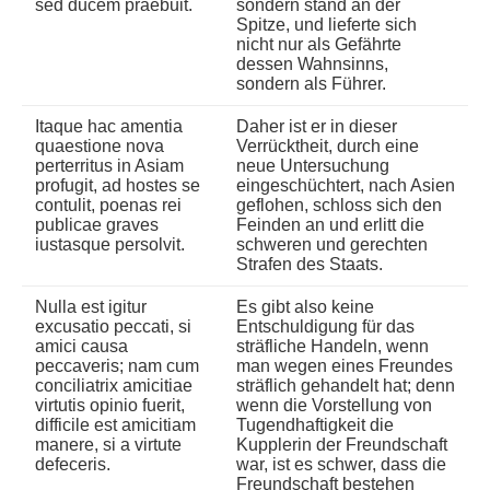
sed ducem praebuit.
sondern stand an der
Spitze, und lieferte sich
nicht nur als Gefährte
dessen Wahnsinns,
sondern als Führer.
Itaque hac amentia
Daher ist er in dieser
quaestione nova
Verrücktheit, durch eine
perterritus in Asiam
neue Untersuchung
profugit, ad hostes se
eingeschüchtert, nach Asien
contulit, poenas rei
geflohen, schloss sich den
publicae graves
Feinden an und erlitt die
iustasque persolvit.
schweren und gerechten
Strafen des Staats.
Nulla est igitur
Es gibt also keine
excusatio peccati, si
Entschuldigung für das
amici causa
sträfliche Handeln, wenn
peccaveris; nam cum
man wegen eines Freundes
conciliatrix amicitiae
sträflich gehandelt hat; denn
virtutis opinio fuerit,
wenn die Vorstellung von
difficile est amicitiam
Tugendhaftigkeit die
manere, si a virtute
Kupplerin der Freundschaft
defeceris.
war, ist es schwer, dass die
Freundschaft bestehen