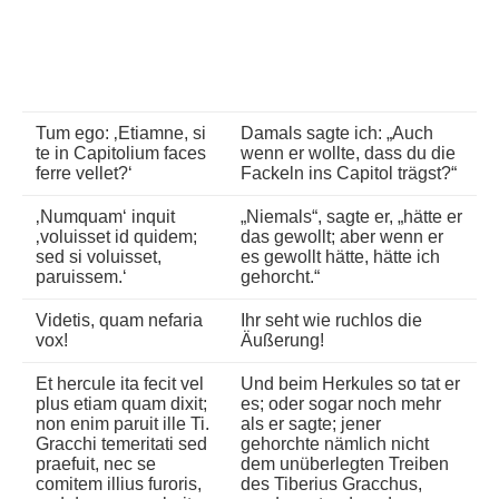
Tum ego: ‚Etiamne, si
Damals sagte ich: „Auch
te in Capitolium faces
wenn er wollte, dass du die
ferre vellet?‘
Fackeln ins Capitol trägst?“
‚Numquam‘ inquit
„Niemals“, sagte er, „hätte er
‚voluisset id quidem;
das gewollt; aber wenn er
sed si voluisset,
es gewollt hätte, hätte ich
paruissem.‘
gehorcht.“
Videtis, quam nefaria
Ihr seht wie ruchlos die
vox!
Äußerung!
Et hercule ita fecit vel
Und beim Herkules so tat er
plus etiam quam dixit;
es; oder sogar noch mehr
non enim paruit ille Ti.
als er sagte; jener
Gracchi temeritati sed
gehorchte nämlich nicht
praefuit, nec se
dem unüberlegten Treiben
comitem illius furoris,
des Tiberius Gracchus,