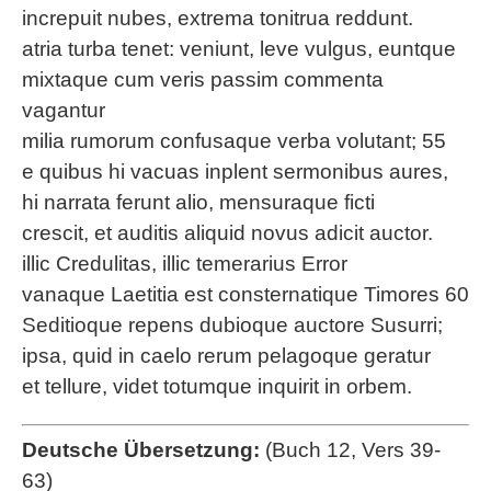
increpuit nubes, extrema tonitrua reddunt.
atria turba tenet: veniunt, leve vulgus, euntque
mixtaque cum veris passim commenta
vagantur
milia rumorum confusaque verba volutant; 55
e quibus hi vacuas inplent sermonibus aures,
hi narrata ferunt alio, mensuraque ficti
crescit, et auditis aliquid novus adicit auctor.
illic Credulitas, illic temerarius Error
vanaque Laetitia est consternatique Timores 60
Seditioque repens dubioque auctore Susurri;
ipsa, quid in caelo rerum pelagoque geratur
et tellure, videt totumque inquirit in orbem.
Deutsche Übersetzung:
(Buch 12, Vers 39-
63)