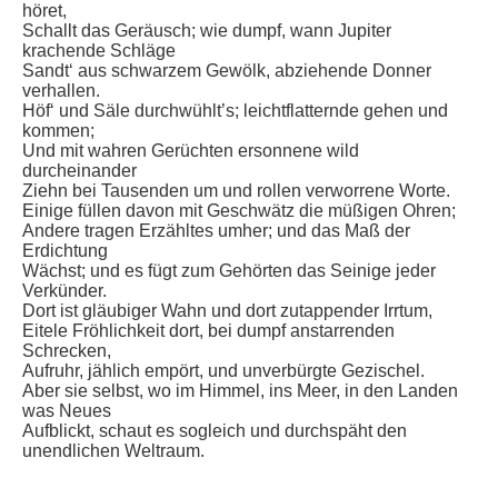
höret,
Schallt das Geräusch; wie dumpf, wann Jupiter
krachende Schläge
Sandt‘ aus schwarzem Gewölk, abziehende Donner
verhallen.
Höf‘ und Säle durchwühlt’s; leichtflatternde gehen und
kommen;
Und mit wahren Gerüchten ersonnene wild
durcheinander
Ziehn bei Tausenden um und rollen verworrene Worte.
Einige füllen davon mit Geschwätz die müßigen Ohren;
Andere tragen Erzähltes umher; und das Maß der
Erdichtung
Wächst; und es fügt zum Gehörten das Seinige jeder
Verkünder.
Dort ist gläubiger Wahn und dort zutappender Irrtum,
Eitele Fröhlichkeit dort, bei dumpf anstarrenden
Schrecken,
Aufruhr, jählich empört, und unverbürgte Gezischel.
Aber sie selbst, wo im Himmel, ins Meer, in den Landen
was Neues
Aufblickt, schaut es sogleich und durchspäht den
unendlichen Weltraum.