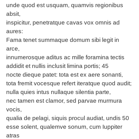
unde quod est usquam, quamvis regionibus
absit,
inspicitur, penetratque cavas vox omnis ad
aures:
Fama tenet summaque domum sibi legit in
arce,
innumerosque aditus ac mille foramina tectis
addidit et nullis inclusit limina portis; 45
nocte dieque patet: tota est ex aere sonanti,
tota fremit vocesque refert iteratque quod audit;
nulla quies intus nullaque silentia parte,
nec tamen est clamor, sed parvae murmura
vocis,
qualia de pelagi, siquis procul audiat, undis 50
esse solent, qualemve sonum, cum Iuppiter
atras