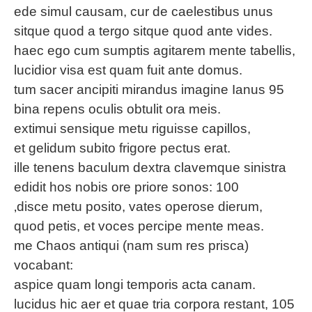
ede simul causam, cur de caelestibus unus
sitque quod a tergo sitque quod ante vides.
haec ego cum sumptis agitarem mente tabellis,
lucidior visa est quam fuit ante domus.
tum sacer ancipiti mirandus imagine Ianus 95
bina repens oculis obtulit ora meis.
extimui sensique metu riguisse capillos,
et gelidum subito frigore pectus erat.
ille tenens baculum dextra clavemque sinistra
edidit hos nobis ore priore sonos: 100
‚disce metu posito, vates operose dierum,
quod petis, et voces percipe mente meas.
me Chaos antiqui (nam sum res prisca)
vocabant:
aspice quam longi temporis acta canam.
lucidus hic aer et quae tria corpora restant, 105