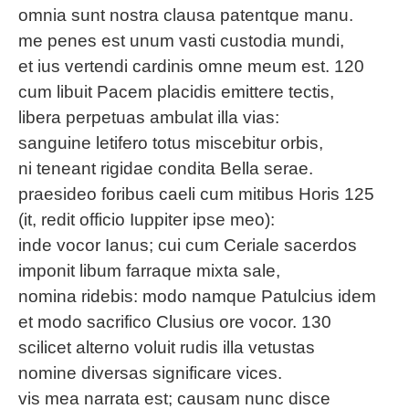
omnia sunt nostra clausa patentque manu.
me penes est unum vasti custodia mundi,
et ius vertendi cardinis omne meum est. 120
cum libuit Pacem placidis emittere tectis,
libera perpetuas ambulat illa vias:
sanguine letifero totus miscebitur orbis,
ni teneant rigidae condita Bella serae.
praesideo foribus caeli cum mitibus Horis 125
(it, redit officio Iuppiter ipse meo):
inde vocor Ianus; cui cum Ceriale sacerdos
imponit libum farraque mixta sale,
nomina ridebis: modo namque Patulcius idem
et modo sacrifico Clusius ore vocor. 130
scilicet alterno voluit rudis illa vetustas
nomine diversas significare vices.
vis mea narrata est; causam nunc disce