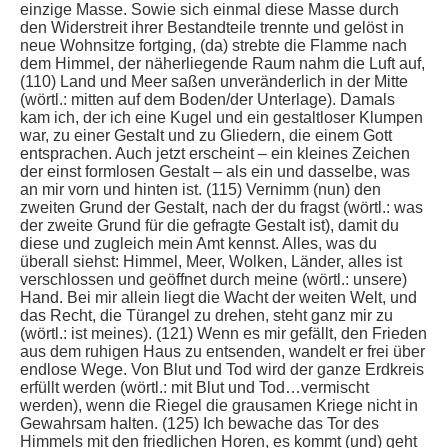
einzige Masse. Sowie sich einmal diese Masse durch
den Widerstreit ihrer Bestandteile trennte und gelöst in
neue Wohnsitze fortging, (da) strebte die Flamme nach
dem Himmel, der näherliegende Raum nahm die Luft auf,
(110) Land und Meer saßen unveränderlich in der Mitte
(wörtl.: mitten auf dem Boden/der Unterlage). Damals
kam ich, der ich eine Kugel und ein gestaltloser Klumpen
war, zu einer Gestalt und zu Gliedern, die einem Gott
entsprachen. Auch jetzt erscheint – ein kleines Zeichen
der einst formlosen Gestalt – als ein und dasselbe, was
an mir vorn und hinten ist. (115) Vernimm (nun) den
zweiten Grund der Gestalt, nach der du fragst (wörtl.: was
der zweite Grund für die gefragte Gestalt ist), damit du
diese und zugleich mein Amt kennst. Alles, was du
überall siehst: Himmel, Meer, Wolken, Länder, alles ist
verschlossen und geöffnet durch meine (wörtl.: unsere)
Hand. Bei mir allein liegt die Wacht der weiten Welt, und
das Recht, die Türangel zu drehen, steht ganz mir zu
(wörtl.: ist meines). (121) Wenn es mir gefällt, den Frieden
aus dem ruhigen Haus zu entsenden, wandelt er frei über
endlose Wege. Von Blut und Tod wird der ganze Erdkreis
erfüllt werden (wörtl.: mit Blut und Tod…vermischt
werden), wenn die Riegel die grausamen Kriege nicht in
Gewahrsam halten. (125) Ich bewache das Tor des
Himmels mit den friedlichen Horen, es kommt (und) geht