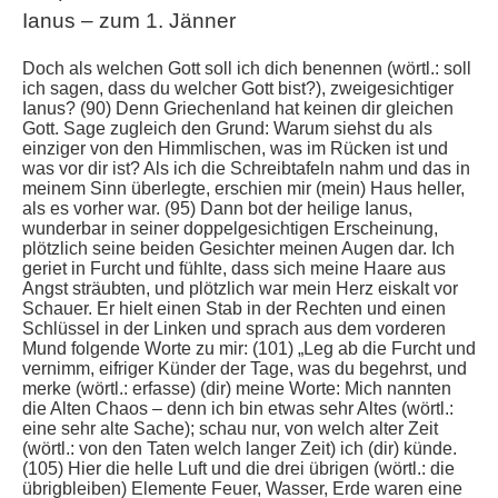
Ianus – zum 1. Jänner
Doch als welchen Gott soll ich dich benennen (wörtl.: soll
ich sagen, dass du welcher Gott bist?), zweigesichtiger
Ianus? (90) Denn Griechenland hat keinen dir gleichen
Gott. Sage zugleich den Grund: Warum siehst du als
einziger von den Himmlischen, was im Rücken ist und
was vor dir ist? Als ich die Schreibtafeln nahm und das in
meinem Sinn überlegte, erschien mir (mein) Haus heller,
als es vorher war. (95) Dann bot der heilige Ianus,
wunderbar in seiner doppelgesichtigen Erscheinung,
plötzlich seine beiden Gesichter meinen Augen dar. Ich
geriet in Furcht und fühlte, dass sich meine Haare aus
Angst sträubten, und plötzlich war mein Herz eiskalt vor
Schauer. Er hielt einen Stab in der Rechten und einen
Schlüssel in der Linken und sprach aus dem vorderen
Mund folgende Worte zu mir: (101) „Leg ab die Furcht und
vernimm, eifriger Künder der Tage, was du begehrst, und
merke (wörtl.: erfasse) (dir) meine Worte: Mich nannten
die Alten Chaos – denn ich bin etwas sehr Altes (wörtl.:
eine sehr alte Sache); schau nur, von welch alter Zeit
(wörtl.: von den Taten welch langer Zeit) ich (dir) künde.
(105) Hier die helle Luft und die drei übrigen (wörtl.: die
übrigbleiben) Elemente Feuer, Wasser, Erde waren eine