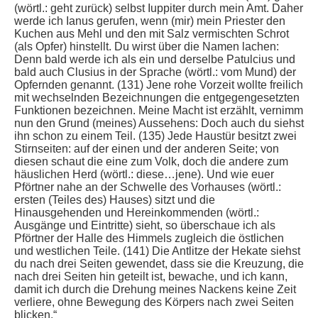
(wörtl.: geht zurück) selbst Iuppiter durch mein Amt. Daher
werde ich Ianus gerufen, wenn (mir) mein Priester den
Kuchen aus Mehl und den mit Salz vermischten Schrot
(als Opfer) hinstellt. Du wirst über die Namen lachen:
Denn bald werde ich als ein und derselbe Patulcius und
bald auch Clusius in der Sprache (wörtl.: vom Mund) der
Opfernden genannt. (131) Jene rohe Vorzeit wollte freilich
mit wechselnden Bezeichnungen die entgegengesetzten
Funktionen bezeichnen. Meine Macht ist erzählt, vernimm
nun den Grund (meines) Aussehens: Doch auch du siehst
ihn schon zu einem Teil. (135) Jede Haustür besitzt zwei
Stirnseiten: auf der einen und der anderen Seite; von
diesen schaut die eine zum Volk, doch die andere zum
häuslichen Herd (wörtl.: diese…jene). Und wie euer
Pförtner nahe an der Schwelle des Vorhauses (wörtl.:
ersten (Teiles des) Hauses) sitzt und die
Hinausgehenden und Hereinkommenden (wörtl.:
Ausgänge und Eintritte) sieht, so überschaue ich als
Pförtner der Halle des Himmels zugleich die östlichen
und westlichen Teile. (141) Die Antlitze der Hekate siehst
du nach drei Seiten gewendet, dass sie die Kreuzung, die
nach drei Seiten hin geteilt ist, bewache, und ich kann,
damit ich durch die Drehung meines Nackens keine Zeit
verliere, ohne Bewegung des Körpers nach zwei Seiten
blicken.“