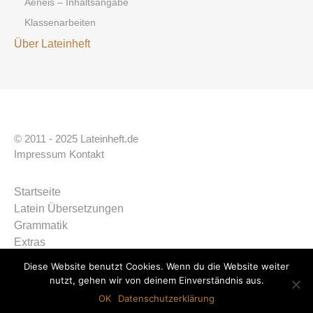
Aeneis – Inhaltsangabe
Klassenarbeiten
Über Lateinheft
© 2011 - 2025 Lateinheft.de
Impressum
Kontakt
Startseite
Latein Übersetzungen
Grammatik
Extras
Über Lateinheft
Diese Website benutzt Cookies. Wenn du die Website weiter
Top ↑
nutzt, gehen wir von deinem Einverständnis aus.
OK
Datenschutzerklärung