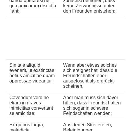
danda opera est ne
zunächst bemühen, dass
qua amicorum discidia
keine Zerwürfnisse unter
fiant;
den Freunden entstehen;
Sin tale aliquid
Wenn aber etwas solches
evenerit, ut exstinctae
sich ereignet hat, dass die
potius amicitiae quam
Freundschaften eher
oppressae videantur.
ausgelöscht als erdrückt
scheinen.
Cavendum vero ne
Aber man muss sich davor
etiam in graves
hüten, dass Freundschaften
inimicitias convertant
sich sogar in schwere
se amicitiae;
Feindschaften wenden;
Ex quibus iurgia,
Aus denen Streitereien,
maledicta,
Beleidigungen,