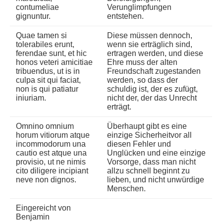
contumeliae
Verunglimpfungen
gignuntur.
entstehen.
Quae tamen si
Diese müssen dennoch,
tolerabiles erunt,
wenn sie erträglich sind,
ferendae sunt, et hic
ertragen werden, und diese
honos veteri amicitiae
Ehre muss der alten
tribuendus, ut is in
Freundschaft zugestanden
culpa sit qui faciat,
werden, so dass der
non is qui patiatur
schuldig ist, der es zufügt,
iniuriam.
nicht der, der das Unrecht
erträgt.
Omnino omnium
Überhaupt gibt es eine
horum vitiorum atque
einzige Sicherheitvor all
incommodorum una
diesen Fehler und
cautio est atque una
Unglücken und eine einzige
provisio, ut ne nimis
Vorsorge, dass man nicht
cito diligere incipiant
allzu schnell beginnt zu
neve non dignos.
lieben, und nicht unwürdige
Menschen.
Eingereicht von
Benjamin