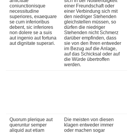
amicitiae
sich in der Notwendigkeit
coniunctionisque
einer Freundschaft oder
necessitudine
einer Verbindung sich mit
superiores, exaequare
den niedriger Stehenden
se cum inferioribus
gleichstellen müssen, so
debent, sic inferiores
dürfen die niedriger
non dolere se a suis
Stehenden nicht Schmerz
aut ingenio aut fortuna
darüber empfinden, dass
aut dignitate superari.
sie von den Ihren entweder
im Bezug auf die Anlage,
auf das Schicksal oder auf
die Würde übertroffen
werden.
Quorum plerique aut
Die meisten von diesen
queruntur semper
klagen entweder immer
aliquid aut etiam
oder machen sogar